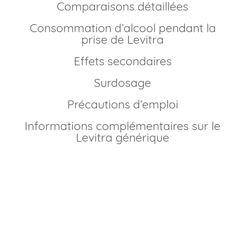
Comparaisons détaillées
Consommation d’alcool pendant la
prise de Levitra
Effets secondaires
Surdosage
Précautions d’emploi
Informations complémentaires sur le
Levitra générique
Comment acheter Levitra générique en France?
Depuis la fin du brevet original en 2018, le vardenafil est
disponible sous forme générique. Vous pouvez réaliser vo
achat
de Levitra générique en France
sans ordonnance
grâce à notre plateforme. Nous proposons un parcours