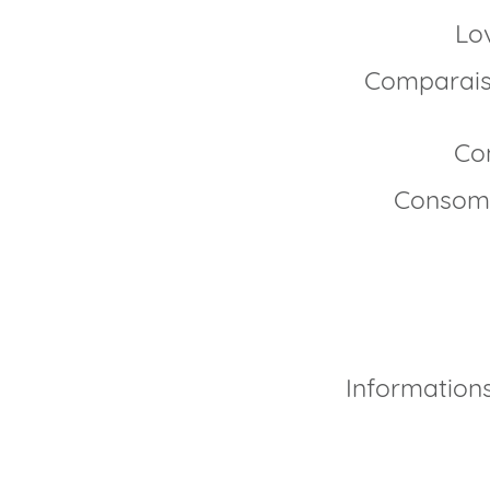
L
Comparaison du Sildénafil avec d’autres
C
Consom
Informations complémentaires sur Lovegra