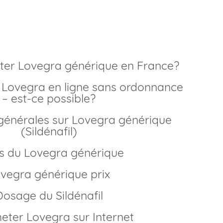
livraison rapide
ter Lovegra générique en France?
– est-ce possible?
(Sildénafil)
ets du Lovegra générique
ovegra générique prix
Dosage du Sildénafil
heter Lovegra sur Internet