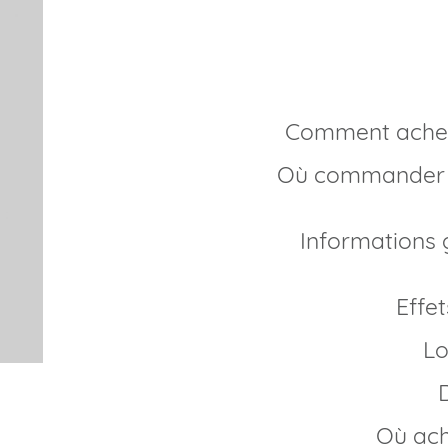
générique 
Comment ache
Où commander Lovegra en ligne sans ordonnance
Informations générales sur Lovegra générique
Eff
L
Où ac