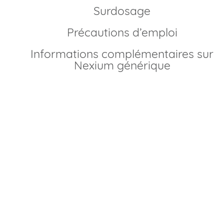
Surdosage
Précautions d’emploi
Informations complémentaires sur
Nexium générique
Comment commander Nexium générique en
France?
Commander Nexium générique en France est devenu sim
et rapide grâce aux pharmacies en ligne agréées. Pour un
achat sécurisé, il vous suffit de vous rendre sur notre
plateforme, de sélectionner la posologie souhaitée, et de
remplir un bref formulaire médical. Vous pouvez
commander votre traitement sans ordonnance si vous av
déjà un suivi et que votre médecin a validé l’usage de
l’esoméprazole. Nous proposons un service de livraison
discret et rapide, directement chez vous. Bénéficiez ainsi d