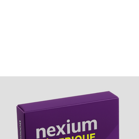
est préférable de réduire progressivement sous surveilla
médicale.
Effet sur la qualité de vie
Un traitement bien conduit améliore significativement le
confort digestif et réduit l’anxiété liée aux douleurs
œsophagiennes.
Dépendance?
Aucun risque de dépendance pharmacologique, mais un
usage prolongé peut créer un besoin psychologique de
continuer le traitement.