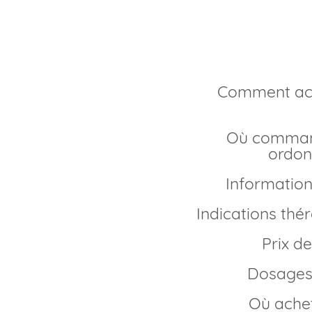
générique 
Comment acheter doxycycline générique en
Où commander doxycycline en ligne sans
ordon
Information
Indications th
Prix 
Dosages
Où ache