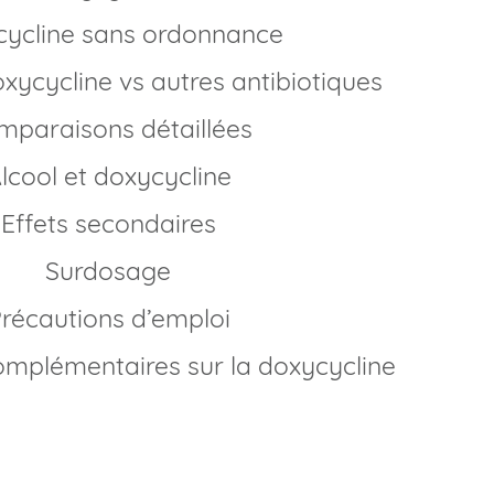
ycycline sans ordonnance
oxycycline vs autres antibiotiques
omparaisons détaillées
Alcool et doxycycline
Effets secondaires
Surdosage
Précautions d’emploi
omplémentaires sur la doxycycline
xycycline générique en France?
ées, la doxycycline est disponible sous