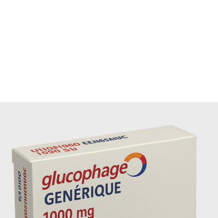
À conserver à température ambiante, à l’abri de l’humidité
de la lumière.
Dépendance
Aucune dépendance signalée, mais respectez toujours la
posologie pour un suivi optimal.
Stockage en voyage
Emportez votre traitement dans sa boîte d’origine, avec
l’ordonnance ou le justificatif de questionnaire médical.