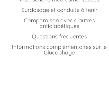
Surdosage et conduite à tenir
Comparaison avec d'autres
antidiabétiques
Questions fréquentes
Informations complémentaires sur le
Glucophage
Comment acheter Glucophage générique en
France?
Depuis la mise à disposition des génériques de Metformin
vous pouvez acheter Glucophage générique en france sa
ordonnance, via notre pharmacie en ligne agréée. Nous
garantissons un achat sûr, à un prix moins cher qu’en
pharmacie traditionnelle. Pour commander, il vous suffit d