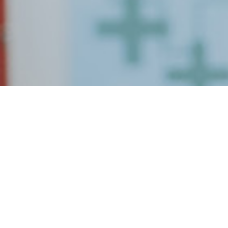
Commander valtrex
livraison rapide meilleu
prix
Pharmacie Saint Julien – Commander Valtrex générique