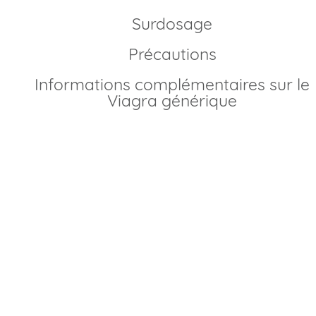
Surdosage
Précautions
Informations complémentaires sur le
Viagra générique
Comment acheter
Viagra générique en
France?
Grâce à la fin récente du brevet, le
Sildénafil
est désormai